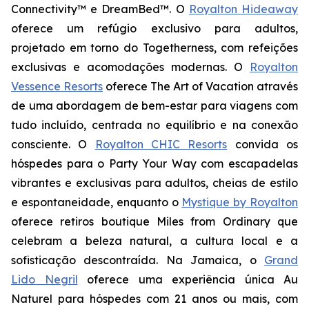
Connectivity™ e DreamBed™. O
Royalton Hideaway
oferece um refúgio exclusivo para adultos,
projetado em torno do
Togetherness
, com refeições
exclusivas e acomodações modernas. O
Royalton
Vessence Resorts
oferece
The Art of Vacation
através
de uma abordagem de bem-estar para viagens com
tudo incluído, centrada no equilíbrio e na conexão
consciente. O
Royalton CHIC Resorts
convida os
hóspedes para o
Party Your Way
com escapadelas
vibrantes e exclusivas para adultos, cheias de estilo
e espontaneidade, enquanto o
Mystique by Royalton
oferece retiros boutique
Miles from Ordinary
que
celebram a beleza natural, a cultura local e a
sofisticação descontraída. Na Jamaica, o
Grand
Lido Negril
oferece uma experiência única
Au
Naturel
para hóspedes com 21 anos ou mais, com